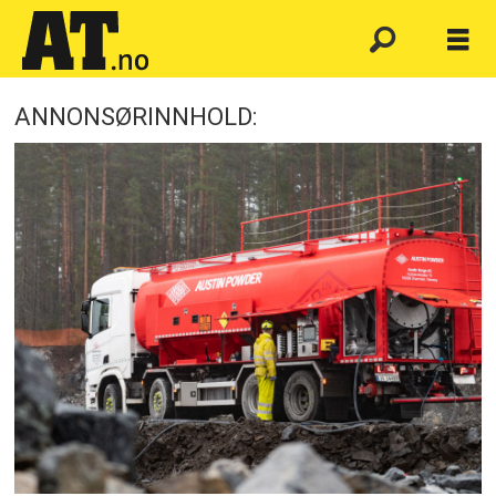
ANNONSØRINNHOLD:
Emne:
austin
powder