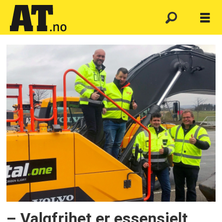
Emne:
hella
maskin
– Valgfrihet er essensielt